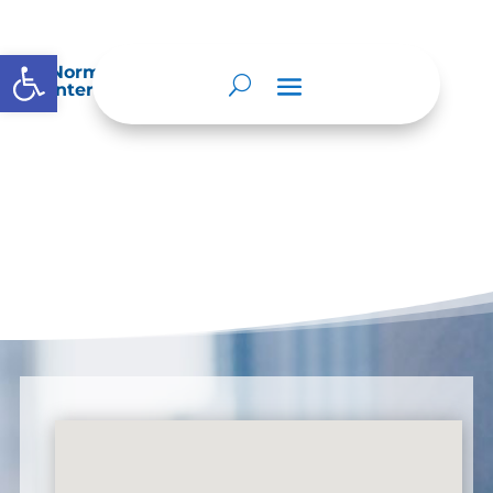
Abrir barra de herramientas
Normatividad especial que les aplique de
interés.