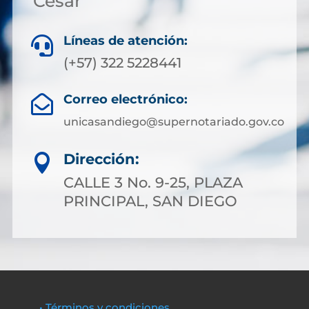
Cesar
Líneas de atención:

(+57) 322 5228441
Correo electrónico:

unicasandiego@supernotariado.gov.co
Dirección:

CALLE 3 No. 9-25, PLAZA
PRINCIPAL, SAN DIEGO
• Términos y condiciones