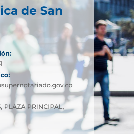
ica de San
ión:
1
ico:
supernotariado.gov.co
5, PLAZA PRINCIPAL,