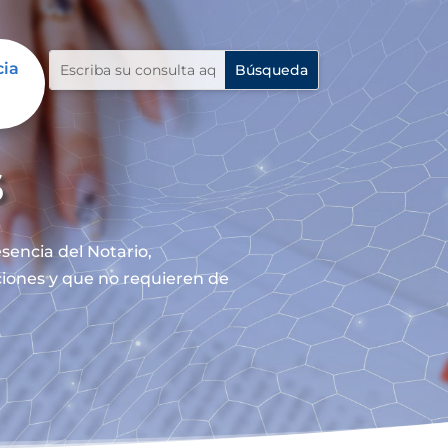
cia
s
sencia del Notario,
nciones y que no requieren de