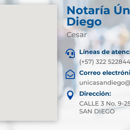
Notaría Ún
Diego
Cesar
Líneas de atenc

(+57) 322 522844
Correo electrón

unicasandiego@
Dirección:

CALLE 3 No. 9-2
SAN DIEGO