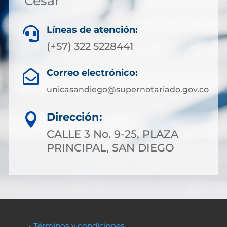
Cesar
Líneas de atención:

(+57) 322 5228441
Correo electrónico:

unicasandiego@supernotariado.gov.co
Dirección:

CALLE 3 No. 9-25, PLAZA
PRINCIPAL, SAN DIEGO
• Términos y condiciones