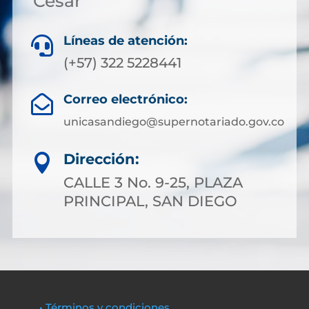
Cesar
Líneas de atención:

(+57) 322 5228441
Correo electrónico:

unicasandiego@supernotariado.gov.co
Dirección:

CALLE 3 No. 9-25, PLAZA
PRINCIPAL, SAN DIEGO
• Términos y condiciones