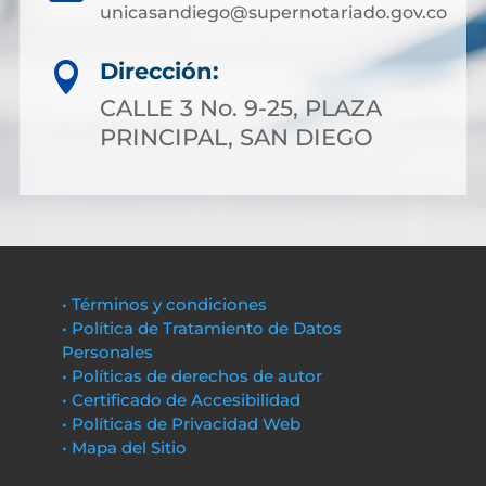
unicasandiego@supernotariado.gov.co
Dirección:

CALLE 3 No. 9-25, PLAZA
PRINCIPAL, SAN DIEGO
• Términos y condiciones
• Política de Tratamiento de Datos
Personales
• Políticas de derechos de autor
• Certificado de Accesibilidad
• Políticas de Privacidad Web
• Mapa del Sitio