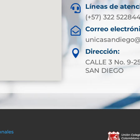
Líneas de atenc

(+57) 322 522844
Correo electrón

unicasandiego@
Dirección:

CALLE 3 No. 9-2
SAN DIEGO
onales