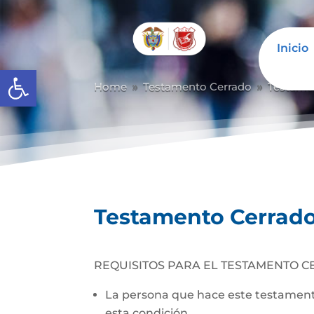
Inicio
Abrir barra de herramientas
Home
Testamento Cerrado
Testame
9
9
Testamento Cerrad
REQUISITOS PARA EL TESTAMENTO C
La persona que hace este testamento
esta condición.