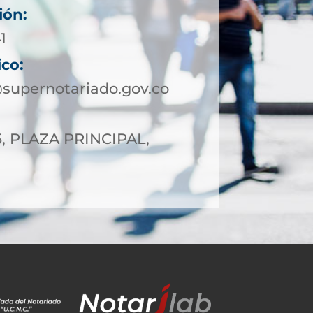
ión:
1
ico:
supernotariado.gov.co
5, PLAZA PRINCIPAL,