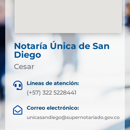
Notaría Única de San
Diego
Cesar
Líneas de atención:

(+57) 322 5228441
Correo electrónico:

unicasandiego@supernotariado.gov.co