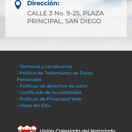
Dirección:

CALLE 3 No. 9-25, PLAZA
PRINCIPAL, SAN DIEGO
• Términos y condiciones
• Política de Tratamiento de Datos
Personales
• Políticas de derechos de autor
• Certificado de Accesibilidad
• Políticas de Privacidad Web
• Mapa del Sitio