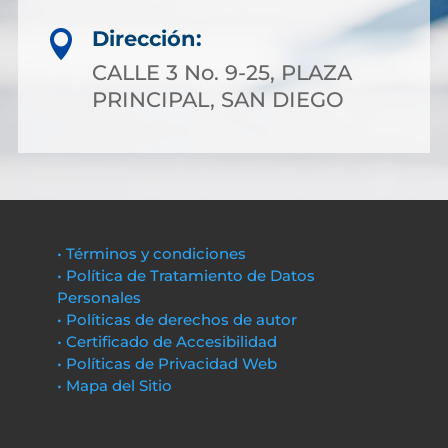
Dirección:

CALLE 3 No. 9-25, PLAZA
PRINCIPAL, SAN DIEGO
• Términos y condiciones
• Política de Tratamiento de Datos
Personales
• Políticas de derechos de autor
• Certificado de Accesibilidad
• Políticas de Privacidad Web
• Mapa del Sitio